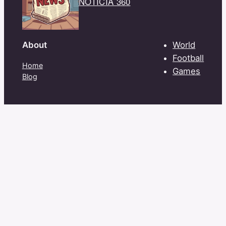
NOTÍCIA 360
About
World
Football
Home
Games
Blog