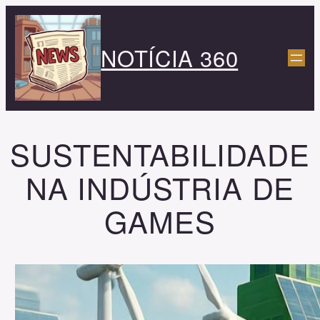
Pular
para
NOTÍCIA 360
o
conteúdo
SUSTENTABILIDADE
NA INDÚSTRIA DE
GAMES