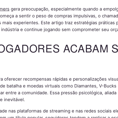
amers
gera preocupação, especialmente quando a empolg
começa a sentir o peso de compras impulsivas, o chama
mais experientes. Este artigo traz estratégias práticas
a indústria e continue jogando sem comprometer seu or
JOGADORES ACABAM 
a oferecer recompensas rápidas e personalizações visu
es de batalha e moedas virtuais como Diamantes, V-Buck
car entre a comunidade. Essa pressão psicológica, aliada
 inevitável.
dade nas plataformas de streaming e nas redes sociais e
 em um título popular, seguidores tendem a replicar a esc