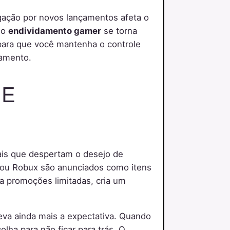
ação por novos lançamentos afeta o
do
endividamento gamer
se torna
 para que você mantenha o controle
çamento.
SE
ais que despertam o desejo de
s ou Robux são anunciados como itens
 a promoções limitadas, cria um
leva ainda mais a expectativa. Quando
olha para não ficar para trás. O