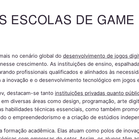
S ESCOLAS DE GAME
mais no cenário global do
desenvolvimento de jogos digi
se crescimento. As instituições de ensino, espalhadas
ando profissionais qualificados e alinhados às necessida
 a inovação e o desenvolvimento tecnológico em jogos e
dev, destacam-se tanto
instituições privadas quanto públi
 em diversas áreas como design, programação, arte digi
as habilidades técnicas essenciais, como também prom
ando o empreendedorismo e a criação de estúdios indepe
 da formação acadêmica. Elas atuam como polos de inov
tégicas com empresas do setor. Assim, os alunos têm ac