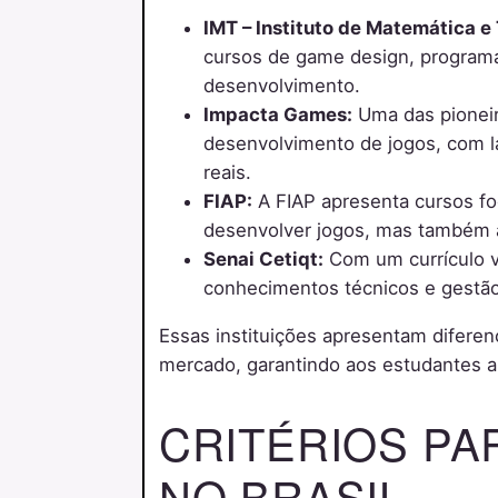
IMT – Instituto de Matemática e
cursos de game design, programaç
desenvolvimento.
Impacta Games:
Uma das pioneir
desenvolvimento de jogos, com la
reais.
FIAP:
A FIAP apresenta cursos fo
desenvolver jogos, mas também a
Senai Cetiqt:
Com um currículo vo
conhecimentos técnicos e gestão
Essas instituições apresentam diferenc
mercado, garantindo aos estudantes a 
CRITÉRIOS PA
NO BRASIL